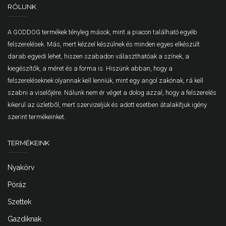
RÓLUNK
A GODDOG termékek tényleg mások, mint a piacon található egyéb
felszerelések. Más, mert kézzel készülnek és minden egyes elkészült
darab egyedi lehet, hiszen szabadon választhatóak a színek, a
kiegészítők, a méret és a forma is. Hiszünk abban, hogy a
felszereléseknek olyannak kell lenniük, mint egy angol zakónak, rá kell
szabni a viselőjére. Nálunk nem ér véget a dolog azzal, hogy a felszerelés
kikerül az üzletből, mert szervizeljük és adott esetben átalakítjuk igény
szerint termékeinket.
TERMÉKEINK
Nyakörv
Póráz
Szettek
Gazdiknak