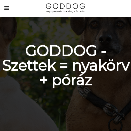
GODDOG -
Szettek = nyakörv
+ póráz