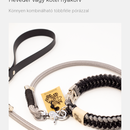
Heveder vagy kötél nyakörv
Könnyen kombinálható többféle pórázzal