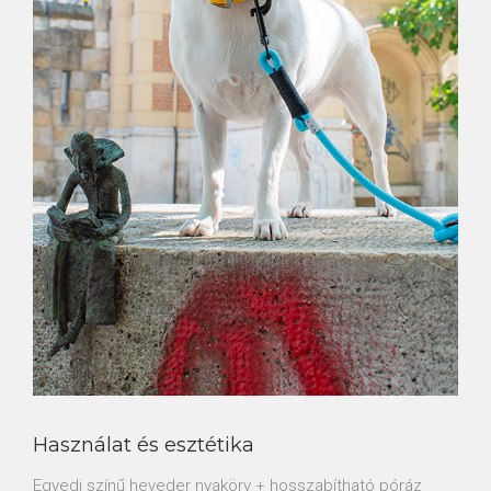
Használat és esztétika
Egyedi színű heveder nyakörv + hosszabítható póráz