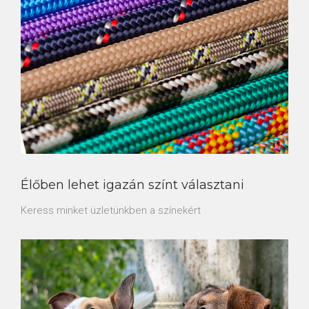
Élőben lehet igazán színt választani
Keress minket üzletünkben a színekért