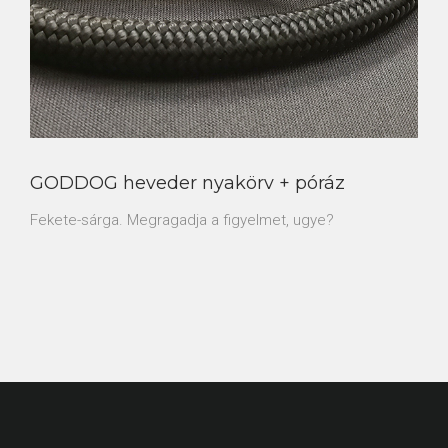
GODDOG heveder nyakörv + póráz
Fekete-sárga. Megragadja a figyelmet, ugye?