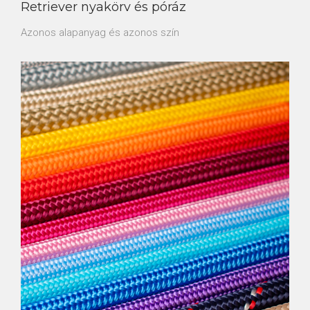
Retriever nyakörv és póráz
Azonos alapanyag és azonos szín