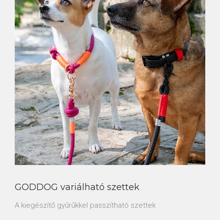
GODDOG variálható szettek
A kiegészítő gyűrűkkel passzítható szettek