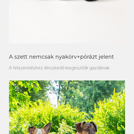
A szett nemcsak nyakörv+pórázt jelent
A felszereléshez illeszkedő kiegészítők gazdiknak