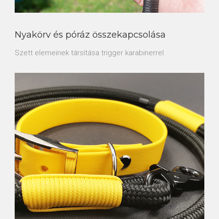
Nyakörv és póráz összekapcsolása
Szett elemeinek társítása trigger karabinerrel